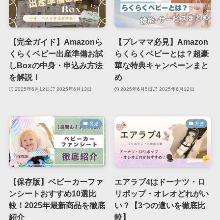
【完全ガイド】Amazonら
【プレママ必見】Amazon
くらくベビー出産準備お試
らくらくベビーとは？超豪
しBoxの中身・申込み方法
華な特典キャンペーンまと
を解説！
め
2025年6月12日
2025年6月13日
2025年6月5日
2025年6月12日
育児
育児
【保存版】ベビーカーファ
エアラブ4はドーナツ・ロ
ンシートおすすめ10選比
リポップ・オレオどれがい
較！2025年最新商品を徹底
い？【3つの違いを徹底比
紹介
較】