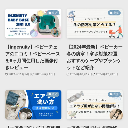
育児
育児
【ingenuity】ベビーチェ
【2024年最新】ベビーカー
アの口コミ！ベビーベース
冬の防寒！寒さ対策22選
を6ヶ月間使用した画像付
おすすめケープやブランケ
きレビュー
ットなど紹介
2024年11月24日
2025年6月13日
2024年10月12日
2024年12月23日
育児
育児
【エアラブ洗い方】洗濯機
エアラブ風でない問題解