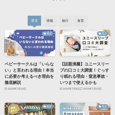
育児
情報
旅行
食育
育児
育児
ベビーサークルは「いらな
【話題沸騰】ユニースリー
い」と言われる理由！本当
プの口コミ大調査！ぐっす
に必要か考えるべき理由を
り眠れる理由・窒息事故・
徹底解説
いつまで使えるかも
2025年7月14日
2025年7月6日
2025年7月15日
育児
育児