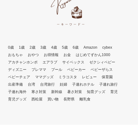
0歳
1歳
2歳
3歳
4歳
5歳
6歳
Amazon
cybex
おもちゃ
おやつ
お得情報
お金
はじめてずかん1000
アカチャンホンポ
エアラブ
サイベックス
ゼクシィベビー
ディズニー
プレママ
プール
ベビーカー
ベビーザらス
ベビーチェア
ママグッズ
ミラコスタ
レビュー
保育園
出産準備
台湾
台湾旅行
妊婦
子連れホテル
子連れ旅行
子連れ海外
寒さ対策
新幹線
暑さ対策
知育グッズ
育児
育児グッズ
西松屋
買い物
長野県
離乳食