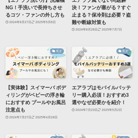
NG！手洗いで長持ちさせ
決！ファンが塞がる？すぐ
るコツ・ファンの外し方も
止まる？保冷剤は必要？盗
難や断線対策も
2024年9月27日
2025年5月6日
2024年8月28日
2025年7月7日
育児
育児
【実体験】スイマーバ ボデ
エアラブはモバイルバッテ
ィリングがベビーの浮き輪
リー購入必須！おすすめ3
におすすめ プールやお風呂
選やなぜ必要かを紹介！
注意点も
2024年7月23日
2025年5月2日
2024年7月27日
2025年4月29日