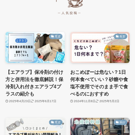
育児
食育
【エアラブ】保冷剤の付け
おこめぼーは危ない？1日
方と併用法を徹底解説！保
何本食べていい？砂糖や食
冷剤入れ付きエアラブ4プ
塩不使用でそのまま手で食
ラスの紹介も
べるのにおすすめ
2025年4月23日
2025年6月17日
2024年11月8日
2025年5月2日
育児
旅行