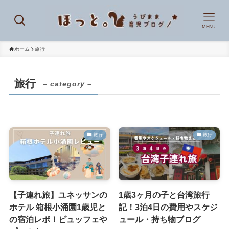
MENU
ホーム
旅行
旅行
– category –
旅行
旅行
【子連れ旅】ユネッサンの
1歳3ヶ月の子と台湾旅行
ホテル 箱根小涌園1歳児と
記！3泊4日の費用やスケジ
の宿泊レポ！ビュッフェや
ュール・持ち物ブログ