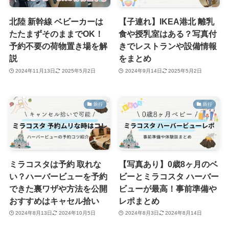
北陸 新幹線 ベビーカーは
【子連れ】IKEA港北 離乳
たたまずそのままでOK！
食や授乳室はある？写真付
予約不要の荷物置き場を解
きでレストランや設備情報
説
をまとめ
2024年11月13日
2025年5月2日
2024年9月14日
2025年5月2日
旅行
旅行
ミラコスタは予約 取れな
【写真あり】0歳8ヶ月のベ
い？ハーバービューを予約
ビーとミラコスタ ハーバー
できた裏ワザや方法を公開
ビューが最高！事前準備や
おすすめはキャセル拾い
レポまとめ
2024年8月13日
2024年10月5日
2024年8月3日
2024年8月14日