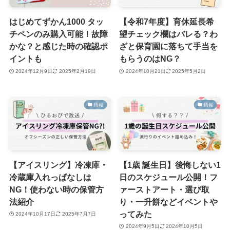
はじめてずかん1000 タッ
【令和7年度】育休延長希
チペンのみ購入可能！故障
望チェック欄はバレる？わ
かな？と感じた時の確認ポ
ざと保育園に落ちて手当を
イントも
もらうのはNG？
2024年12月9日
2025年2月19日
2024年10月21日
2025年5月2日
情報
情報
【アイスリング】冷凍庫・
【1歳 誕生日】後悔しない1
冷蔵庫入れっぱなしは
日のスケジュール公開！フ
NG！使わない時の保管方
ァーストアート・選び取
法紹介
り・一升餅などイベントや
ってみた
2024年10月17日
2025年7月7日
2024年9月5日
2024年10月5日