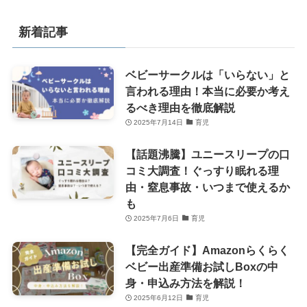
新着記事
ベビーサークルは「いらない」と
言われる理由！本当に必要か考え
るべき理由を徹底解説
2025年7月14日
育児
【話題沸騰】ユニースリープの口
コミ大調査！ぐっすり眠れる理
由・窒息事故・いつまで使えるか
も
2025年7月6日
育児
【完全ガイド】Amazonらくらく
ベビー出産準備お試しBoxの中
身・申込み方法を解説！
2025年6月12日
育児