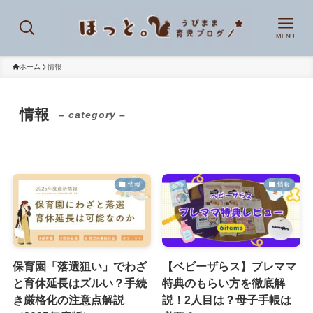
MENU
ホーム
情報
情報
– category –
情報
情報
保育園「落選狙い」でわざ
【ベビーザらス】プレママ
と育休延長はズルい？手続
特典のもらい方を徹底解
き厳格化の注意点解説
説！2人目は？母子手帳は