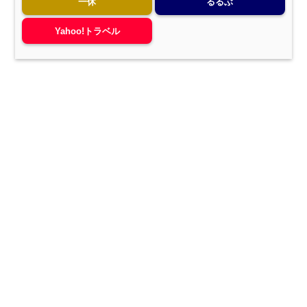
一休
るるぶ
Yahoo!トラベル