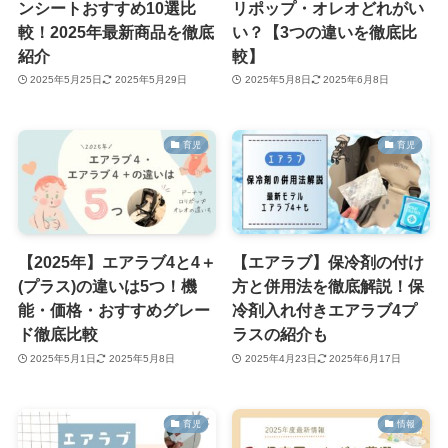
ンシートおすすめ10選比
リポップ・オレオどれがい
較！2025年最新商品を徹底
い？【3つの違いを徹底比
紹介
較】
2025年5月25日
2025年5月29日
2025年5月8日
2025年6月8日
育児
育児
【2025年】エアラブ4と4＋
【エアラブ】保冷剤の付け
(プラス)の違いは5つ！機
方と併用法を徹底解説！保
能・価格・おすすめグレー
冷剤入れ付きエアラブ4プ
ド徹底比較
ラスの紹介も
2025年5月1日
2025年5月8日
2025年4月23日
2025年6月17日
育児
情報