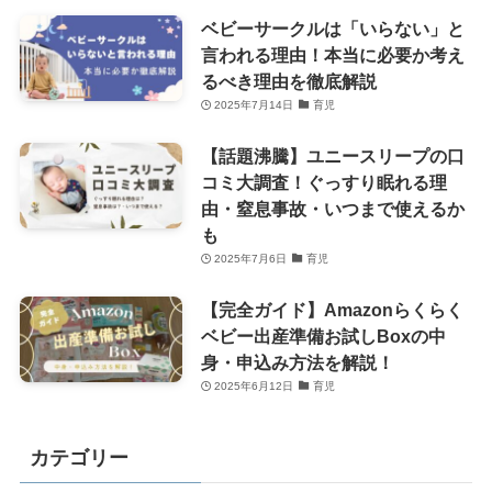
ベビーサークルは「いらない」と
言われる理由！本当に必要か考え
るべき理由を徹底解説
2025年7月14日
育児
【話題沸騰】ユニースリープの口
コミ大調査！ぐっすり眠れる理
由・窒息事故・いつまで使えるか
も
2025年7月6日
育児
【完全ガイド】Amazonらくらく
ベビー出産準備お試しBoxの中
身・申込み方法を解説！
2025年6月12日
育児
カテゴリー