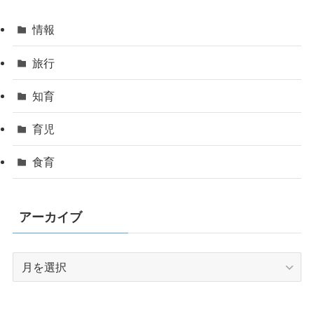
情報
旅行
知育
育児
食育
アーカイブ
ア
ー
カ
イ