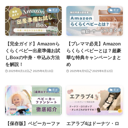
育児
育児
【完全ガイド】Amazonら
【プレママ必見】Amazon
くらくベビー出産準備お試
らくらくベビーとは？超豪
しBoxの中身・申込み方法
華な特典キャンペーンまと
を解説！
め
2025年6月12日
2025年6月13日
2025年6月5日
2025年6月12日
育児
育児
【保存版】ベビーカーファ
エアラブ4はドーナツ・ロ