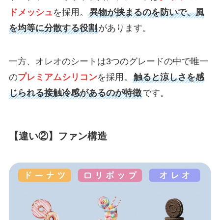
ドメッシュ
を採用。
異物が挟まるのを防いで、風
を均等に分散する役割
があります。
一方、オレオのシートは3つのグレードの中で唯一
の
プレミアムシリコン
を採用。
触ると涼しさを感
じられる接触冷感があるのが特徴
です。
【違い②】ファン構造