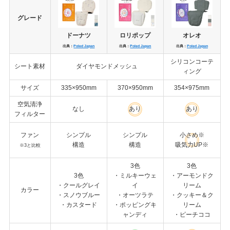
グレード
ドーナツ
ロリポップ
オレオ
出典：
Poled Japan
出典：
Poled Japan
出典：
Poled Japan
シリコンコーテ
シート素材
ダイヤモンドメッシュ
ィング
サイズ
335×950mm
370×950mm
354×975mm
空気清浄
なし
あり
あり
フィルター
ファン
シンプル
シンプル
小さめ※
構造
構造
吸気力UP※
※3と比較
3色
3色
3色
・ミルキーウェ
・アーモンドク
・クールグレイ
イ
リーム
カラー
・スノウブルー
・オーツラテ
・クッキー＆ク
・カスタード
・ポッピングキ
リーム
ャンディ
・ピーチココ