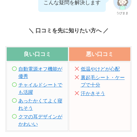
こんな疑問を解決します
うぴまま
＼ 口コミを先に知りたい方へ ／
良い口コミ
悪い口コミ
自動電源オフ機能が
低温やけどが心配
優秀
裏起毛シート・ケー
チャイルドシートで
プで十分
も活躍
汗かきそう
あったかくてよく寝
れそう
クマの耳デザインが
かわいい