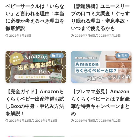
ベビーサークルは「いらな
【話題沸騰】ユニースリー
い」と言われる理由！本当
プの口コミ大調査！ぐっす
に必要か考えるべき理由を
り眠れる理由・窒息事故・
徹底解説
いつまで使えるかも
2025年7月14日
2025年7月6日
2025年7月15日
育児
育児
【完全ガイド】Amazonら
【プレママ必見】Amazon
くらくベビー出産準備お試
らくらくベビーとは？超豪
しBoxの中身・申込み方法
華な特典キャンペーンまと
を解説！
め
2025年6月12日
2025年6月13日
2025年6月5日
2025年6月12日