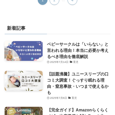
新着記事
ベビーサークルは「いらない」と
言われる理由！本当に必要か考え
るべき理由を徹底解説
2025年7月14日
育児
【話題沸騰】ユニースリープの口
コミ大調査！ぐっすり眠れる理
由・窒息事故・いつまで使えるか
も
2025年7月6日
育児
【完全ガイド】Amazonらくらく