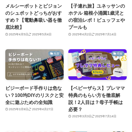
メルシーポットとピジョン
【子連れ旅】ユネッサンの
のシュポットどっちがおす
ホテル 箱根小涌園1歳児と
すめ？【電動鼻吸い器を徹
の宿泊レポ！ビュッフェや
底比較】
プールも
2025年4月5日
2025年5月4日
2025年4月2日
2025年7月14日
知育
情報
ビジーボード手作りは危な
【ベビーザらス】プレママ
い？100均DIYのリスクと安
特典のもらい方を徹底解
全に遊ぶための全知識
説！2人目は？母子手帳は
必要？
2025年3月9日
2025年4月27日
2025年3月3日
2025年7月14日