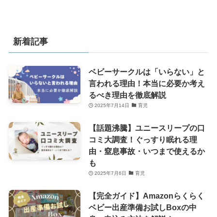
新着記事
ベビーサークルは「いらない」と
言われる理由！本当に必要か考え
るべき理由を徹底解説
2025年7月14日
育児
【話題沸騰】ユニースリープの口
コミ大調査！ぐっすり眠れる理
由・窒息事故・いつまで使えるか
も
2025年7月6日
育児
【完全ガイド】Amazonらくらく
ベビー出産準備お試しBoxの中