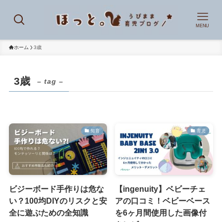
MENU
ホーム
3歳
3歳
– tag –
知育
育児
ビジーボード手作りは危な
【ingenuity】ベビーチェ
い？100均DIYのリスクと安
アの口コミ！ベビーベース
全に遊ぶための全知識
を6ヶ月間使用した画像付