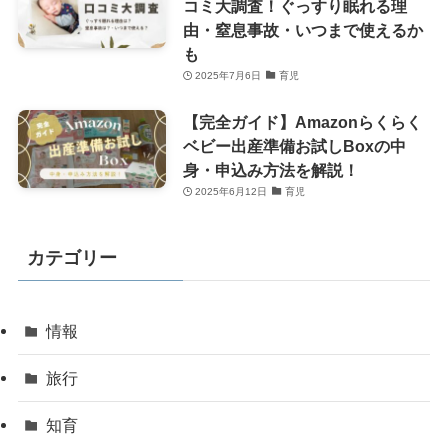
コミ大調査！ぐっすり眠れる理
由・窒息事故・いつまで使えるか
も
2025年7月6日
育児
【完全ガイド】Amazonらくらく
ベビー出産準備お試しBoxの中
身・申込み方法を解説！
2025年6月12日
育児
カテゴリー
情報
旅行
知育