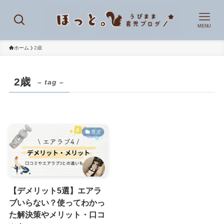
MENU
ホーム
2歳
2歳
– tag –
育児
【デメリット5選】エアラ
ブいらない？使ってわかっ
た解決策やメリット・口コ