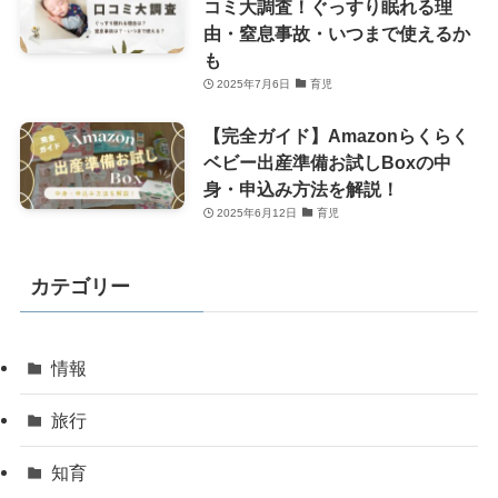
コミ大調査！ぐっすり眠れる理
由・窒息事故・いつまで使えるか
も
2025年7月6日
育児
【完全ガイド】Amazonらくらく
ベビー出産準備お試しBoxの中
身・申込み方法を解説！
2025年6月12日
育児
カテゴリー
情報
旅行
知育