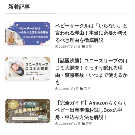
新着記事
ベビーサークルは「いらない」と
言われる理由！本当に必要か考え
るべき理由を徹底解説
2025年7月14日
育児
【話題沸騰】ユニースリープの口
コミ大調査！ぐっすり眠れる理
由・窒息事故・いつまで使えるか
も
2025年7月6日
育児
【完全ガイド】Amazonらくらく
ベビー出産準備お試しBoxの中
身・申込み方法を解説！
2025年6月12日
育児