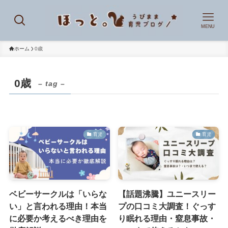
MENU
ホーム
0歳
0歳
– tag –
育児
育児
ベビーサークルは「いらな
【話題沸騰】ユニースリー
い」と言われる理由！本当
プの口コミ大調査！ぐっす
に必要か考えるべき理由を
り眠れる理由・窒息事故・