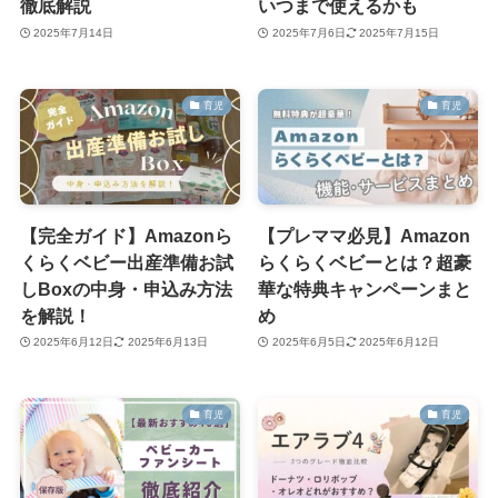
徹底解説
いつまで使えるかも
2025年7月14日
2025年7月6日
2025年7月15日
育児
育児
【完全ガイド】Amazonら
【プレママ必見】Amazon
くらくベビー出産準備お試
らくらくベビーとは？超豪
しBoxの中身・申込み方法
華な特典キャンペーンまと
を解説！
め
2025年6月12日
2025年6月13日
2025年6月5日
2025年6月12日
育児
育児