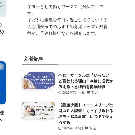
栄養士として働くワーママ（育休中）で
す。
子どもに素敵な毎日を過ごしてほしい！そ
)
んな我が家でのおすすめ育児グッズや知育
め
教材、子連れ旅行などを紹介します。
新着記事
児
ベビーサークルは「いらない」
と言われる理由！本当に必要か
考えるべき理由を徹底解説
2025年7月14日
育児
【話題沸騰】ユニースリープの
口コミ大調査！ぐっすり眠れる
洗
理由・窒息事故・いつまで使え
外
るかも
2025年7月6日
育児