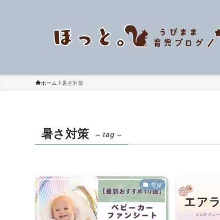
ホーム
暑さ対策
暑さ対策
– tag –
育児