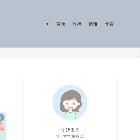
育児
旅行
情報
食育
児
うぴまま
ワーママ(栄養士)