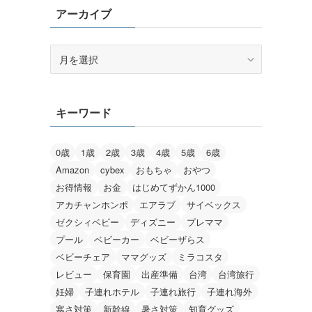
アーカイブ
ア
ー
カ
イ
キーワード
ブ
0歳
1歳
2歳
3歳
4歳
5歳
6歳
Amazon
cybex
おもちゃ
おやつ
お得情報
お金
はじめてずかん1000
アカチャンホンポ
エアラブ
サイベックス
ゼクシィベビー
ディズニー
プレママ
プール
ベビーカー
ベビーザらス
ベビーチェア
ママグッズ
ミラコスタ
レビュー
保育園
出産準備
台湾
台湾旅行
妊婦
子連れホテル
子連れ旅行
子連れ海外
寒さ対策
新幹線
暑さ対策
知育グッズ