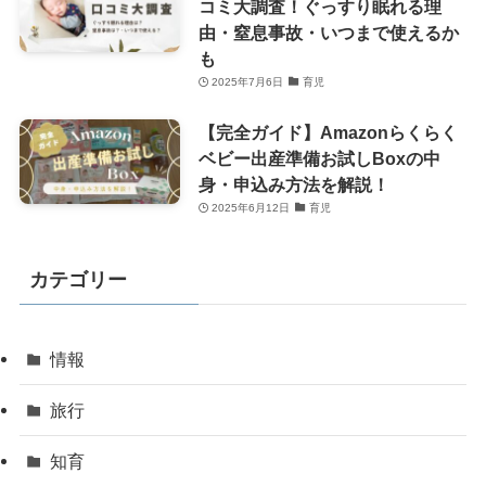
コミ大調査！ぐっすり眠れる理
由・窒息事故・いつまで使えるか
も
2025年7月6日
育児
【完全ガイド】Amazonらくらく
ベビー出産準備お試しBoxの中
身・申込み方法を解説！
2025年6月12日
育児
カテゴリー
情報
旅行
知育