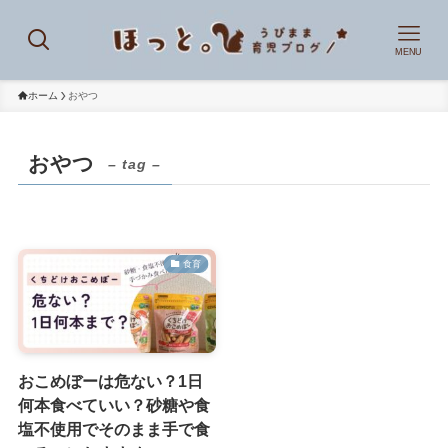
MENU
ホーム
おやつ
おやつ
– tag –
食育
おこめぼーは危ない？1日
何本食べていい？砂糖や食
塩不使用でそのまま手で食