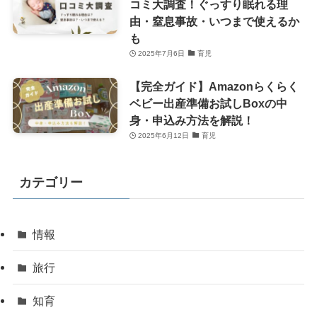
コミ大調査！ぐっすり眠れる理
由・窒息事故・いつまで使えるか
も
2025年7月6日
育児
【完全ガイド】Amazonらくらく
ベビー出産準備お試しBoxの中
身・申込み方法を解説！
2025年6月12日
育児
カテゴリー
情報
旅行
知育