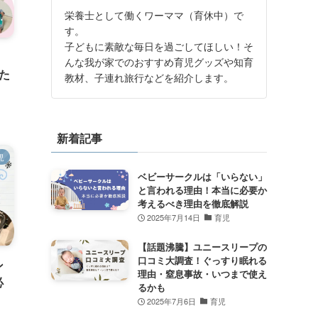
栄養士として働くワーママ（育休中）で
す。
子どもに素敵な毎日を過ごしてほしい！そ
んな我が家でのおすすめ育児グッズや知育
た
教材、子連れ旅行などを紹介します。
新着記事
児
ベビーサークルは「いらない」
と言われる理由！本当に必要か
考えるべき理由を徹底解説
2025年7月14日
育児
【話題沸騰】ユニースリープの
口コミ大調査！ぐっすり眠れる
ン
理由・窒息事故・いつまで使え
必
るかも
2025年7月6日
育児