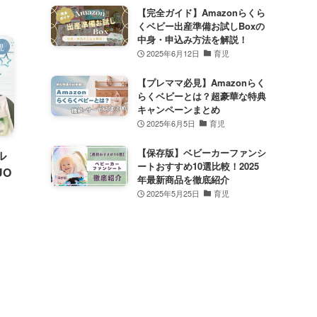
【完全ガイド】Amazonらくら
くベビー出産準備お試しBoxの
中身・申込み方法を解説！
児
2025年6月12日
育児
【プレママ必見】Amazonらく
らくベビーとは？超豪華な特典
キャンペーンまとめ
2025年6月5日
育児
【保存版】ベビーカーファンシ
ル
ートおすすめ10選比較！2025
UO
年最新商品を徹底紹介
2025年5月25日
育児