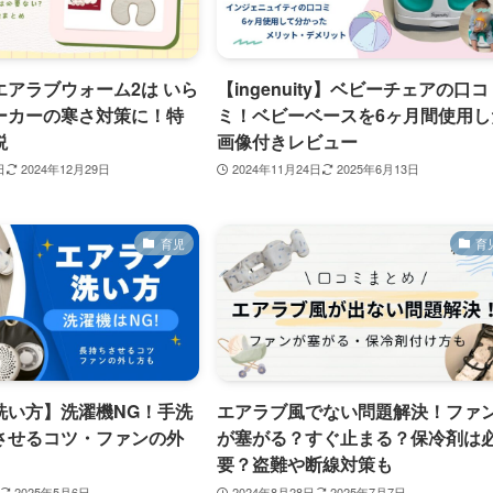
エアラブウォーム2は いら
【ingenuity】ベビーチェアの口コ
ーカーの寒さ対策に！特
ミ！ベビーベースを6ヶ月間使用し
説
画像付きレビュー
日
2024年12月29日
2024年11月24日
2025年6月13日
育児
育
洗い方】洗濯機NG！手洗
エアラブ風でない問題解決！ファ
させるコツ・ファンの外
が塞がる？すぐ止まる？保冷剤は
要？盗難や断線対策も
2025年5月6日
2024年8月28日
2025年7月7日