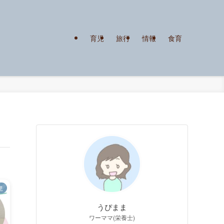
育児
旅行
情報
食育
児
うぴまま
ワーママ(栄養士)