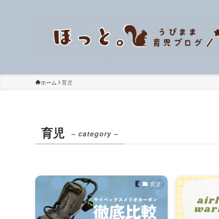
ホーム
育児
育児
– category –
育児