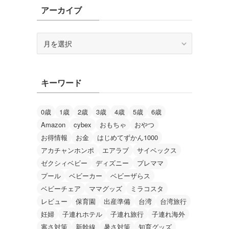
アーカイブ
ア
ー
カ
イ
キーワード
ブ
0歳
1歳
2歳
3歳
4歳
5歳
6歳
Amazon
cybex
おもちゃ
おやつ
お得情報
お金
はじめてずかん1000
アカチャンホンポ
エアラブ
サイベックス
ゼクシィベビー
ディズニー
プレママ
プール
ベビーカー
ベビーザらス
ベビーチェア
ママグッズ
ミラコスタ
レビュー
保育園
出産準備
台湾
台湾旅行
妊婦
子連れホテル
子連れ旅行
子連れ海外
寒さ対策
新幹線
暑さ対策
知育グッズ